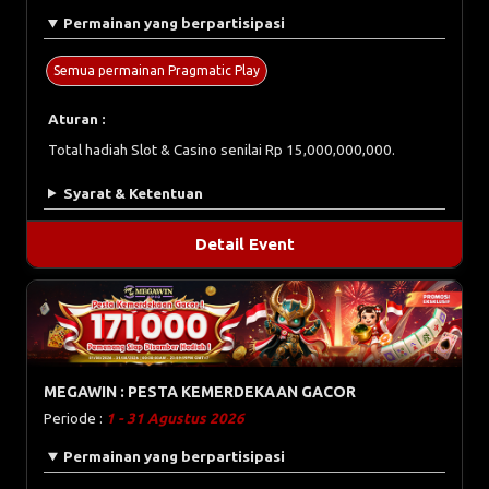
Permainan yang berpartisipasi
Semua permainan Pragmatic Play
Aturan :
Total hadiah Slot & Casino senilai Rp 15,000,000,000.
Syarat & Ketentuan
Detail Event
MEGAWIN : PESTA KEMERDEKAAN GACOR
Periode :
1 - 31 Agustus 2026
Permainan yang berpartisipasi