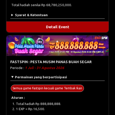
Total hadiah senilai Rp 68,780,250,000.
Syarat & Ketentuan
Detail Event
FASTSPIN : PESTA MUSIM PANAS BUAH SEGAR
Periode :
1 Juli - 31 Agustus 2026
Permainan yang berpartisipasi
Semua game Fastspin kecuali game Tembak Ikan
Aturan :
Total hadiah Rp 888,888,888.
1 EXP = Rp.16,500.