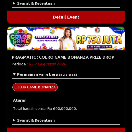
Syarat & Ketentuan
Detail Event
PRAGMATIC : COLRO GAME BONANZA PRIZE DROP
Periode :
6 - 23 Agustus 2026
Permainan yang berpartisipasi
COLOR GAME BONANZA
Aturan :
Total hadiah senilai Rp 600,000,000.
Syarat & Ketentuan